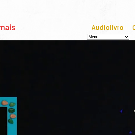
imais
Audiolivro